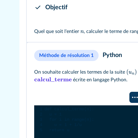
Objectif
n
Quel que soit l'entier
, calculer le terme de ra
Python
Méthode de résolution 1
(
)
u
On souhaite calculer les termes de la suite
n
calcul_terme
écrite en langage Python.
Console Python
1
def
calcul_terme
(
n
):
2
u
=
1
3
for
i
in
range
(
n
):
4
u
=
1
+
1
/
u
5
return
u