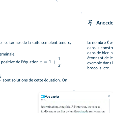
Anecdo
ℓ
 les termes de la suite semblent tendre,
Le nombre
es
dans la constr
dans de bien n
Terminale.
1
étonnant de le
=
1
+
x
n positive de l'équation
.
exemple dans l
x
brocolis, etc.
5
sont solutions de cette équation. On
Vue papier