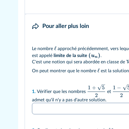
Pour aller plus loin
ℓ
Le nombre
approché précédemment, vers lequel
(
)
u
est appelé
limite de la suite
.
n
C'est une notion qui sera abordée en classe de 
ℓ
On peut montrer que le nombre
est la solutio
1
+
5
1
−
1.
Vérifier que les nombres
et
2
2
admet qu'il n'y a pas d'autre solution.