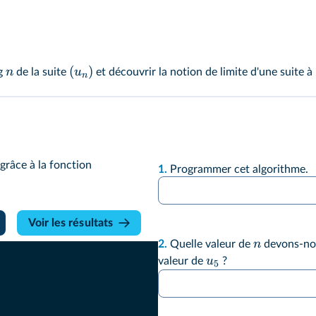
(
)
n
u
ng
de la suite
et découvrir la notion de limite d'une suite 
n
grâce à la fonction
1.
Programmer cet algorithme.
Voir les résultats
n
2.
Quelle valeur de
devons-nou
u
valeur de
?
5