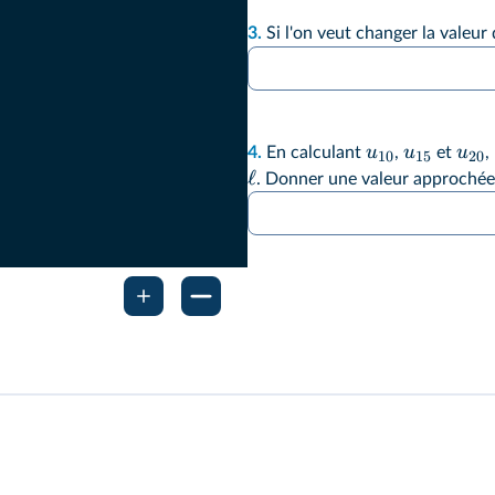
3.
Si l'on veut changer la valeur
u
u
u
4.
En calculant
,
et
,
10
15
20
ℓ
. Donner une valeur approché