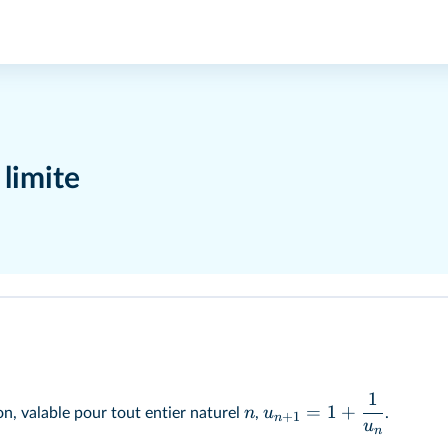
 limite
1
=
1
+
n
u
ion, valable pour tout entier naturel
,
.
+
1
n
u
n