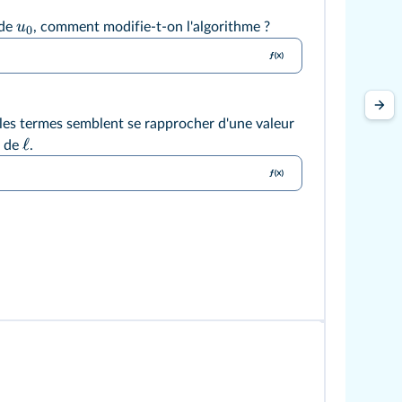
u
 de
, comment modifie-t-on l'algorithme ?
0
 les termes semblent se rapprocher d'une valeur
ℓ
e de
.