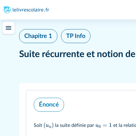
Chapitre 1
TP Info
Suite récurrente et notion de
Énoncé
(
)
=
1
u
u
Soit
la suite définie par
et la relat
0
n