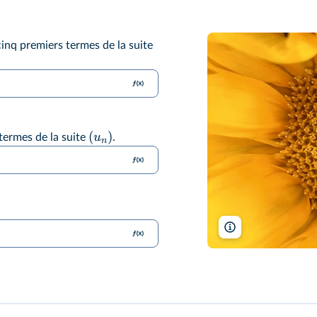
inq premiers termes de la suite
(
)
u
termes de la suite
.
n
Min C. Chiu/Shutte