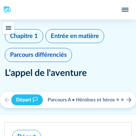
Chapitre 1
Entrée en matière
Parcours différenciés
L'appel de l'aventure
Départ 🏳
Parcours A • Héroïnes et héros ⭐️ ⭐️
P