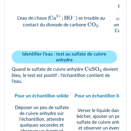
En ap
enfla
2
+
−
Ca
;
HO
L'eau de chaux (
) se trouble au
conten
CO
une légè
contact du dioxyde de carbone
.
2
Ce test 
Identifier l'eau : test au sulfate de cuivre
anhydre
CuSO
Quand le sulfate de cuivre anhydre
devient
4
bleu, le test est positif : l'échantillon contient de
l'eau.
Pour un échantillon solide
Pour un échantillon liquide
Déposer un peu de sulfate
Verser le liquide dans un
de cuivre anhydre sur
bécher, ajouter un peu de
l'échantillon, attendre
sulfate de cuivre anhydre
quelques secondes et
et observer un éventuel