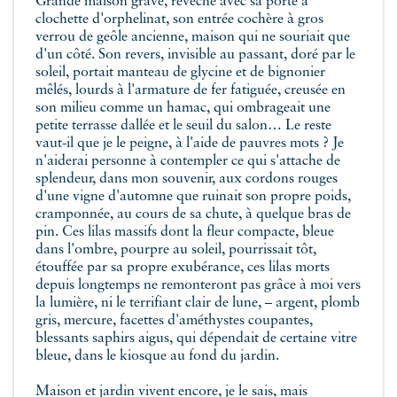
Grande maison grave, revêche avec sa porte à
clochette d'orphelinat, son entrée cochère à gros
verrou de geôle ancienne, maison qui ne souriait que
d'un côté. Son revers, invisible au passant, doré par le
soleil, portait manteau de glycine et de bignonier
mêlés, lourds à l'armature de fer fatiguée, creusée en
son milieu comme un hamac, qui ombrageait une
petite terrasse dallée et le seuil du salon… Le reste
vaut-il que je le peigne, à l'aide de pauvres mots ? Je
n'aiderai personne à contempler ce qui s'attache de
splendeur, dans mon souvenir, aux cordons rouges
d'une vigne d'automne que ruinait son propre poids,
cramponnée, au cours de sa chute, à quelque bras de
pin. Ces lilas massifs dont la fleur compacte, bleue
dans l'ombre, pourpre au soleil, pourrissait tôt,
étouffée par sa propre exubérance, ces lilas morts
depuis longtemps ne remonteront pas grâce à moi vers
la lumière, ni le terrifiant clair de lune, – argent, plomb
gris, mercure, facettes d'améthystes coupantes,
blessants saphirs aigus, qui dépendait de certaine vitre
bleue, dans le kiosque au fond du jardin.
Maison et jardin vivent encore, je le sais, mais