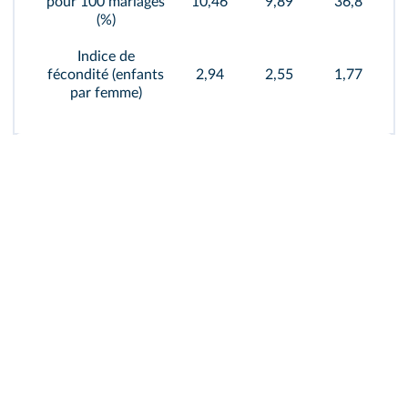
pour 100 mariages
10,46
9,89
36,8
(%)
Indice de
fécondité (enfants
2,94
2,55
1,77
par femme)