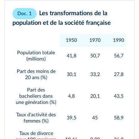
Les transformations de la
Doc. 1
population et de la société française
1950
1970
1990
Population totale
41,8
50,7
56,7
(millions)
Part des moins de
30,1
33,2
27,8
20 ans (%)
Part des
bacheliers dans
4,8
20,1
43,5
une génération (%)
Taux d'activité des
39,5
45
58,9
femmes (%)
Taux de divorce