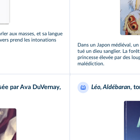
arler aux masses, et sa langue
 vers prend les intonations
Dans un Japon médiéval, un p
tué un dieu sanglier. La for
princesse élevée par des loups
malédiction.
lisée par Ava DuVernay,
Léo, Aldébaran
, t