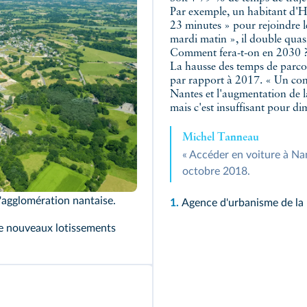
Par exemple, un habitant d'H
23 minutes » pour rejoindre le
mardi matin », il double qua
Comment fera-t-on en 2030 
La hausse des temps de parcou
par rapport à 2017. « Un co
Nantes et l'augmentation de l
mais c'est insuffisant pour d
Michel Tanneau
« Accéder en voiture à Nan
octobre 2018.
l'agglomération nantaise.
1.
Agence d'urbanisme de la r
 De nouveaux lotissements