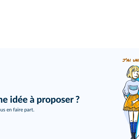
j'ai un
ne idée à proposer ?
us en faire part.