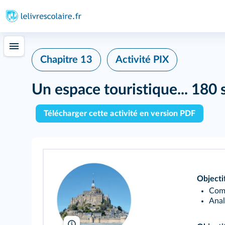
Chapitre 13
Activité PIX
Un espace touristique... 180
Télécharger cette activité en version PDF
Objecti
Comp
Anal
ClaudiaMImages/Alamy