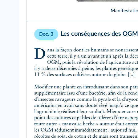
Manifestatio
Les conséquences des OGM s
Doc. 3
Dans la façon dont les humains se nourrissent depuis leur apparition sur
cette terre, il y a un avant et un après la déc
OGM, puis la révolution de l'agriculture a
il y a deux décennies à peine, les plantes génétiq
11 % des surfaces cultivées autour du globe. [...]
Modifier une plante en introduisant dans son pat
supplémentaire issu d'une bactérie, afin de la rend
d'insectes ravageurs comme la pyrale et la chrysomè
américains en avait sans doute rêvé jusqu'à ce que
l'agrochimie réalisent leur souhait. Mieux encore :
point des cultures capables de tolérer d'être asper
toute autre « mauvaise herbe » autour était exterm
les OGM séduisent immédiatement : aujourd'hui, s
récoltes de soja, de coton et de maïs sont transgé