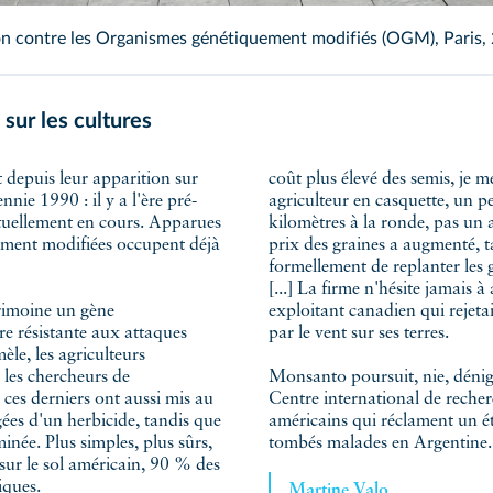
n contre les Organismes génétiquement modifiés (OGM), Paris,
ur les cultures
coût plus élevé des semis, je m
ennie 1990 : il y a l'ère pré-
agriculteur en casquette, un 
ctuellement en cours. Apparues
kilomètres à la ronde, pas un ar
uement modifiées occupent déjà
prix des graines a augmenté, t
formellement de replanter les g
[...] La firme n'hésite jamais
rimoine un gène
exploitant canadien qui rejeta
re résistante aux attaques
par le vent sur ses terres.
le, les agriculteurs
 les chercheurs de
Monsanto poursuit, nie, dénigre
 ces derniers ont aussi mis au
Centre international de recher
gées d'un herbicide, tandis que
américains qui réclament un é
inée. Plus simples, plus sûrs,
tombés malades en Argentine.
ur le sol américain, 90 % des
niques.
Martine Valo