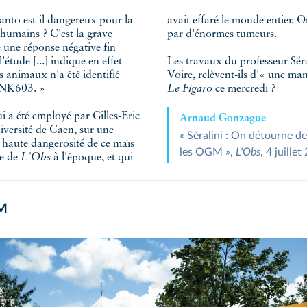
nto est-il dangereux pour la
avait effaré le monde entier. 
s humains ? C'est la grave
par d'énormes tumeurs.
 une réponse négative fin
l'étude [...] indique en effet
Les travaux du professeur Séral
s animaux n'a été identifié
Voire, relèvent-ils d'« une ma
é NK603. »
Le Figaro
ce mercredi ?
ui a été employé par Gilles-Eric
Arnaud Gonzague
niversité de Caen, sur une
« Séralini : On détourne d
la haute dangerosité de ce maïs
les OGM »,
L'Obs
, 4 juillet
ne de
L'Obs
à l'époque, et qui
GM