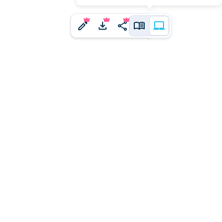
j'ai un
ne idée à proposer ?
us en faire part.