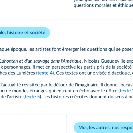
questions morales et éthique
le, histoire et société
 chaque époque, les artistes font émerger les questions qui se pos
 Lahontan et d'un sauvage dans l'Amérique
, Nicolas Gueudeville ex
 personnages, il met en perspective les partis pris de la société 
phes des Lumières (
texte 4
). Ces textes ont une visée didactique,
 l'actualité revisitée par le détour de l'imaginaire. Il donne l'occ
s ou de mondes étranges qui entrent en écho avec le nôtre (
texte 
e l'artiste (
texte 5
). Les histoires réécrites donnent du sens à n
Moi, les autres, nos respo