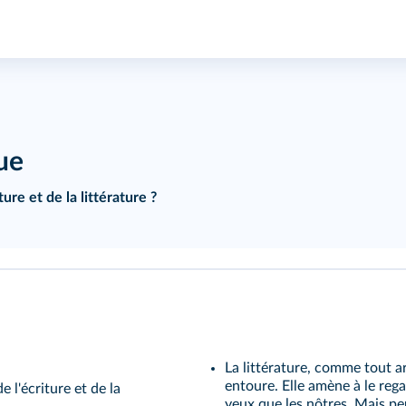
que
re et de la littérature ?
La littérature, comme tout 
entoure. Elle amène à le rega
 l'écriture et de la
yeux que les nôtres. Mais peu