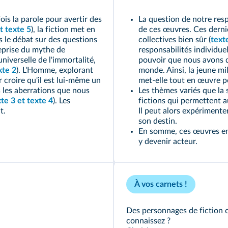
is la parole pour avertir des
La question de notre resp
t
texte 5
), la fiction met en
de ces œuvres. Ces derniè
s le débat sur des questions
collectives bien sûr (
text
reprise du mythe de
responsabilités individuel
niverselle de l'immortalité,
pouvoir que nous avons d
xte 2
). L'Homme, explorant
monde. Ainsi, la jeune m
r croire qu'il est lui‑même un
met‑elle tout en œuvre po
s les aberrations que nous
Les thèmes variés que la 
xte 3
et
texte 4
). Les
fictions qui permettent a
t.
Il peut alors expérimenter
son destin.
En somme, ces œuvres en
y devenir acteur.
À vos carnets !
Des personnages de fiction 
connaissez ?