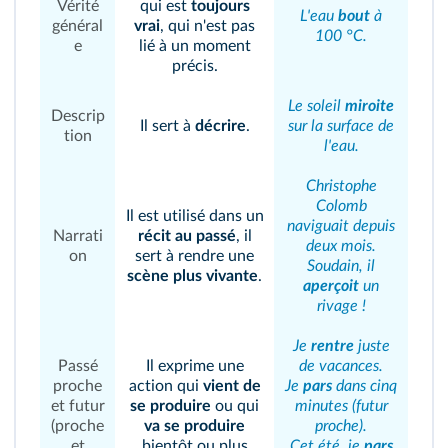
Vérité
qui est
toujours
L'eau
bout
à
général
vrai
, qui n'est pas
100 °C.
e
lié à un moment
précis.
Le soleil
miroite
Descrip
Il sert à
décrire
.
sur la surface de
tion
l'eau.
Christophe
Colomb
Il est utilisé dans un
naviguait depuis
Narrati
récit au passé
, il
deux mois.
on
sert à rendre une
Soudain, il
scène plus vivante
.
aperçoit
un
rivage !
Je
rentre
juste
Passé
Il exprime une
de vacances.
proche
action qui
vient de
Je
pars
dans cinq
et futur
se produire
ou qui
minutes (futur
(proche
va se produire
proche).
et
bientôt ou plus
Cet été, je
pars