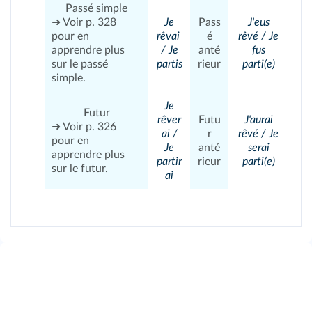
Passé simple
➜ Voir
p. 328
Je
Pass
J'eus
pour en
rêvai
é
rêvé / Je
apprendre plus
/ Je
anté
fus
sur le passé
partis
rieur
parti(e)
simple.
Je
Futur
rêver
Futu
J'aurai
➜ Voir
p. 326
ai /
r
rêvé / Je
pour en
Je
anté
serai
apprendre plus
partir
rieur
parti(e)
sur le futur.
ai