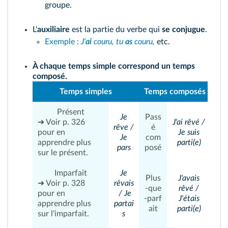
groupe.
L'
auxiliaire
est la partie du verbe qui
se conjugue
.
Exemple :
J'
ai
couru, tu
as
couru,
etc.
À chaque temps simple correspond un temps
composé.
Temps simples
Temps composés
Présent
Je
Pass
➜ Voir
p. 326
J'ai rêvé /
rêve /
é
pour en
Je suis
Je
com
apprendre plus
parti(e)
pars
posé
sur le présent.
Imparfait
Je
Plus
J'avais
➜ Voir
p. 328
rêvais
‑que
rêvé /
pour en
/ Je
‑parf
J'étais
apprendre plus
partai
ait
parti(e)
sur l'imparfait.
s