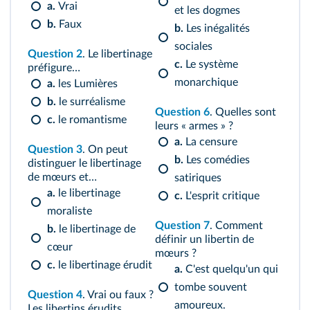
a.
Vrai
et les dogmes
b.
Faux
b.
Les inégalités
sociales
Question 2
. Le libertinage
c.
Le système
préfigure…
monarchique
a.
les Lumières
b.
le surréalisme
Question 6
. Quelles sont
c.
le romantisme
leurs « armes » ?
a.
La censure
Question 3
. On peut
b.
Les comédies
distinguer le libertinage
de mœurs et…
satiriques
a.
le libertinage
c.
L'esprit critique
moraliste
Question 7
. Comment
b.
le libertinage de
définir un libertin de
cœur
mœurs ?
c.
le libertinage érudit
a.
C'est quelqu'un qui
tombe souvent
Question 4
. Vrai ou faux ?
amoureux.
Les libertins érudits