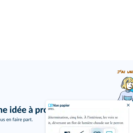
j'ai un
Vue papier
ne idée à proposer ?
us en faire part.