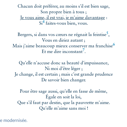
Chacun doit préférer, au moins s'il est bien sage,
Son propre bien à tous ;
Je vous aime, il est vrai, je m'aime davantage
:
4
Si
faites-vous bien, vous.
5
Bergers, si dans vos cœurs ne régnait la
feintise
,
Vous en diriez autant ;
6
Mais j'aime beaucoup mieux conserver ma
franchise
7
Et me dire
inconstant
.
Qu'elle n'accuse donc sa beauté d'impuissance,
Ni moi d'être léger ;
Je change, il est certain ; mais c'est grande prudence
De savoir bien changer.
Pour être sage aussi, qu'elle en fasse de même,
Égale en soit la loi,
Que s'il faut par destin, que la pauvrette m'aime.
Qu'elle m'aime sans moi !
phe modernisée.