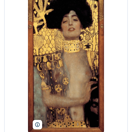
Aavindraa/Wikimedia