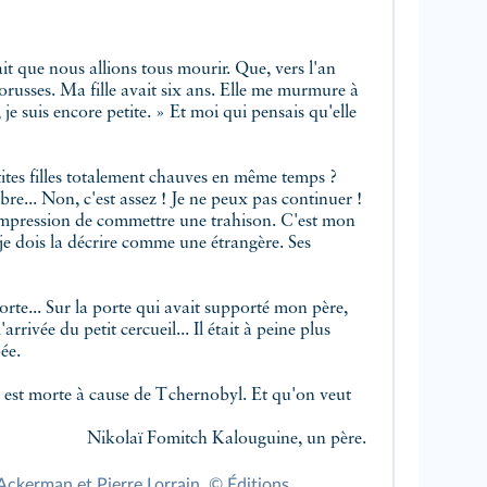
it que nous allions tous mourir. Que, vers l'an
lorusses. Ma fille avait six ans. Elle me murmure à
e, je suis encore petite. » Et moi qui pensais qu'elle
ites filles totalement chauves en même temps ?
bre... Non, c'est assez ! Je ne peux pas continuer !
l'impression de commettre une trahison. C'est mon
 je dois la décrire comme une étrangère. Ses
orte... Sur la porte qui avait supporté mon père,
l'arrivée du petit cercueil... Il était à peine plus
ée.
e est morte à cause de Tchernobyl. Et qu'on veut
Nikolaï Fomitch Kalouguine, un père.
 Ackerman et Pierre Lorrain, © Éditions