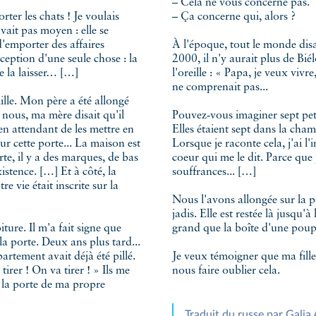
– Cela ne vous concerne pas.
– Ça concerne qui, alors ?
vait pas moyen : elle se
 d'emporter des affaires
À l'époque, tout le monde disa
ception d'une seule chose : la
2000, il n'y aurait plus de Bié
e la laisser… […]
l'oreille : « Papa, je veux vivr
ne comprenait pas...
ille. Mon père a été allongé
z nous, ma mère disait qu'il
Pouvez‑vous imaginer sept pet
 en attendant de les mettre en
Elles étaient sept dans la cham
sur cette porte... La maison est
Lorsque je raconte cela, j'ai 
rte, il y a des marques, de bas
coeur qui me le dit. Parce que
stence. […] Et à côté, la
souffrances... […]
re vie était inscrite sur la
Nous l'avons allongée sur la p
jadis. Elle est restée là jusqu'à 
ture. Il m'a fait signe que
grand que la boîte d'une poup
la porte. Deux ans plus tard...
partement avait déjà été pillé.
Je veux témoigner que ma fill
irer ! On va tirer ! » Ils me
nous faire oublier cela.
 la porte de ma propre
Traduit du russe par Galia