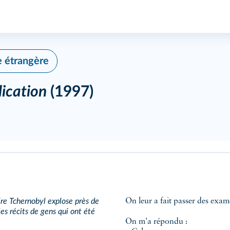
e étrangère
lication
(1997)
ire Tchernobyl explose près de
On leur a fait passer des exame
les récits de gens qui ont été
On m'a répondu :