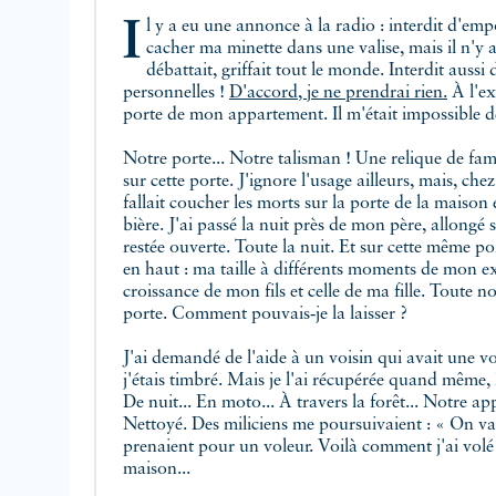
Il y a eu une annonce à la radio : interdit d'emporter les chats ! Je voulais
cacher ma minette dans une valise, mais il n'y a
débattait, griffait tout le monde. Interdit aussi
personnelles !
D'accord, je ne prendrai rien.
À l'ex
porte de mon appartement. Il m'était impossible d
Notre porte... Notre talisman ! Une relique de fam
sur cette porte. J'ignore l'usage ailleurs, mais, che
fallait coucher les morts sur la porte de la maison
bière. J'ai passé la nuit près de mon père, allongé 
restée ouverte. Toute la nuit. Et sur cette même po
en haut : ma taille à différents moments de mon exi
croissance de mon fils et celle de ma fille. Toute not
porte. Comment pouvais‑je la laisser ?
J'ai demandé de l'aide à un voisin qui avait une voi
j'étais timbré. Mais je l'ai récupérée quand même, 
De nuit... En moto... À travers la forêt... Notre ap
Nettoyé. Des miliciens me poursuivaient : « On va t
prenaient pour un voleur. Voilà comment j'ai volé
maison...