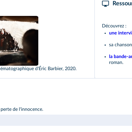
Ressou
Découvrez :
une interv
sa chanson
la bande‑
 Production/Pathe/France 2 Cinema/Scope Pictures/Christophel
roman.
nématographique d'Éric Barbier, 2020.
perte de l'innocence.