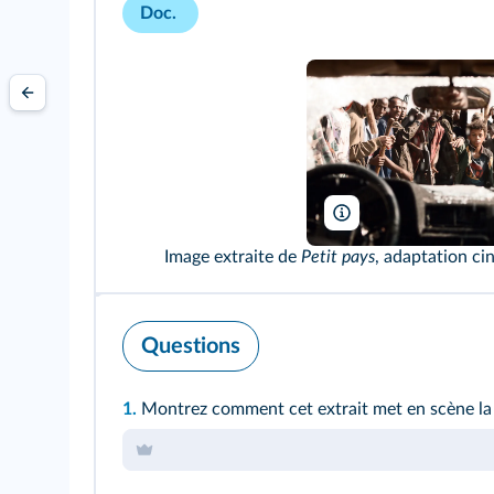
Doc.
Jerico Films /Super 8
Image extraite de
Petit pays
, adaptation ci
Questions
1.
Montrez comment cet extrait met en scène la 