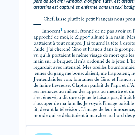
père de son ami Armand, d'origine Tutsi, est assass
assassins est capturé et enfermé dans un taxi badi
– Chef, laisse plutôt le petit Français nous pro
1
Innocent
a souri, étonné de ne pas avoir eu l'
2
approché de moi, le
Zippo
allumé à la main. Me
battaient à tout rompre. J'ai tourné la tête à droi
l'aide. J'ai cherché Gino et Francis dans le groupe.
vu qu'ils portaient le même visage de mort que les
main sur le briquet. Il m'a ordonné de le jeter. L'
regardait avec intensité. Mes oreilles bourdonnaie
jeunes du gang me bousculaient, me frappaient, hu
J'entendais les voix lointaines de Gino et Francis, 
de haine fiévreuse. Clapton parlait de Papa et d'
A
ses menaces au milieu des appels au meurtre et 
s'est énervé, a dit que si je ne le faisais pas, il ira
s'occuper de ma famille. Je voyais l'image paisible
lit, devant la télévision. L'image de leur innocence
monde qui se débattaient à marcher au bord des gou