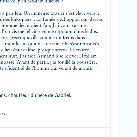
r terre, y en a‑t‑il un ailleurs ?
e a pris feu. Un immense brasier s'est élevé vers le
4
es des
kakopiers
. La fumée s'échappait par‑dessus
 l'homme déchiraient l'air. J'ai vomi sur mes
 Francis me féliciter en me tapotant dans le dos.
encore, recroquevillé comme un fœtus dans la
le monde eut quitté le terrain. On s'est retrouvés
e lieu était calme, presque serein. La rivière
ent nuit. J'ai aidé Armand à se relever. Il fallait
mpasse. Avant de partir, j'ai fouillé la poussière,
arte d'identité de l'homme qui venait de mourir.
ans, chauffeur du père de Gabriel.
es.