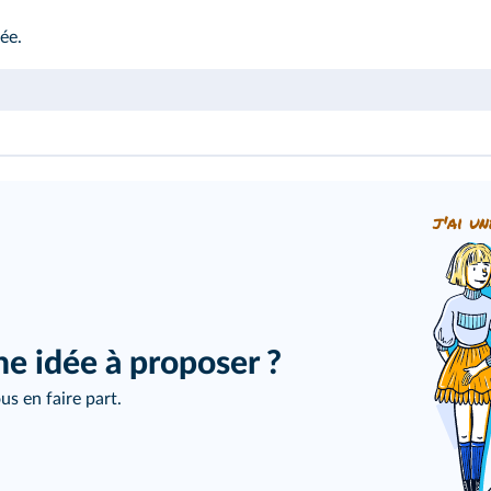
née
.
j'ai un
ne idée à proposer ?
us en faire part.