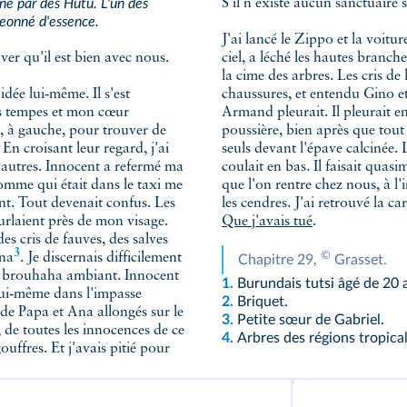
iné par des Hutu. L'un des
S'il n'existe aucun sanctuaire su
geonné d'essence.
J'ai lancé le Zippo et la voitur
uver qu'il est bien avec nous.
ciel, a léché les hautes branch
la cime des arbres. Les cris de
idée lui‑même. Il s'est
chaussures, et entendu Gino et
s tempes et mon cœur
Armand pleurait. Il pleurait 
te, à gauche, pour trouver de
poussière, bien après que tout 
 En croisant leur regard, j'ai
seuls devant l'épave calcinée. L
 autres. Innocent a refermé ma
coulait en bas. Il faisait quasim
homme qui était dans le taxi me
que l'on rentre chez nous, à l'i
nt. Tout devenait confus. Les
les cendres. J'ai retrouvé la c
rlaient près de mon visage.
Que j'avais tué
.
des cris de fauves, des salves
3
©
na
. Je discernais difficilement
Chapitre 29,
Grasset.
du brouhaha ambiant. Innocent
1.
Burundais tutsi âgé de 20 
it lui‑même dans l'impasse
2.
Briquet.
 de Papa et Ana allongés sur le
3.
Petite sœur de Gabriel.
, de toutes les innocences de ce
4.
Arbres des régions tropical
ffres. Et j'avais pitié pour