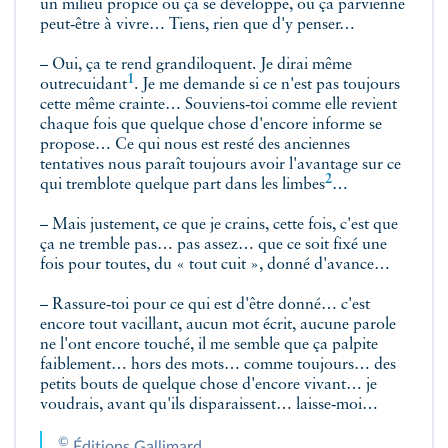
un milieu propice où ça se développe, où ça parvienne
peut‑être à vivre… Tiens, rien que d'y penser…
– Oui, ça te rend grandiloquent. Je dirai même
1
outrecuidant
. Je me demande si ce n'est pas toujours
cette même crainte… Souviens‑toi comme elle revient
chaque fois que quelque chose d'encore informe se
propose… Ce qui nous est resté des anciennes
tentatives nous paraît toujours avoir l'avantage sur ce
2
qui tremblote quelque part dans les
limbes
…
– Mais justement, ce que je crains, cette fois, c'est que
ça ne tremble pas… pas assez… que ce soit fixé une
fois pour toutes, du « tout cuit », donné d'avance…
– Rassure‑toi pour ce qui est d'être donné… c'est
encore tout vacillant, aucun mot écrit, aucune parole
ne l'ont encore touché, il me semble que ça palpite
faiblement… hors des mots… comme toujours… des
petits bouts de quelque chose d'encore vivant… je
voudrais, avant qu'ils disparaissent… laisse‑moi…
©
Éditions Gallimard.