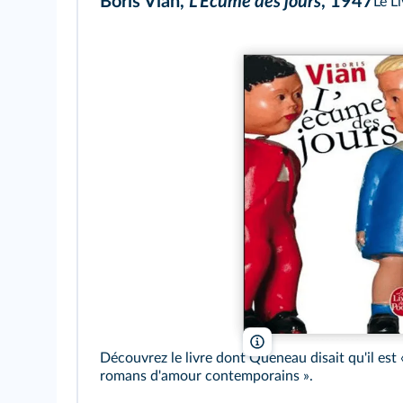
Boris Vian,
L'Écume des jours
, 1947
Le L
Le Livre de poche
Découvrez le livre dont Queneau disait qu'il est 
romans d'amour contemporains ».