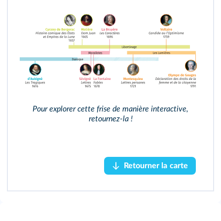
Frise interactive
1657
□ Cyrano de Bergerac
Pour explorer cette frise de manière interactive,
retournez‑la !
Accéder au module
Retourner la carte
Retourner la carte