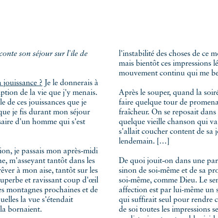
l'instabilité des choses de ce 
mais bientôt ces impressions lé
mouvement continu qui me be
a jouissance ?
Je le donnerais à
ption de la vie que j'y menais.
Après le souper, quand la soiré
le de ces jouissances que je
faire quelque tour de promenade
que je fis durant mon séjour
fraîcheur. On se reposait dans
ssaire d'un homme qui s'est
quelque vieille chanson qui val
s'allait coucher content de sa
lendemain. […]
ion, je passais mon après‑midi
he, m'asseyant tantôt dans les
De quoi jouit‑on dans une parei
 rêver à mon aise, tantôt sur les
sinon de soi‑même et de sa prop
 superbe et ravissant coup d'œil
soi‑même, comme Dieu. Le sent
des montagnes prochaines et de
affection est par lui-même un
quelles la vue s'étendait
qui suffirait seul pour rendre 
 la bornaient.
de soi toutes les impressions s