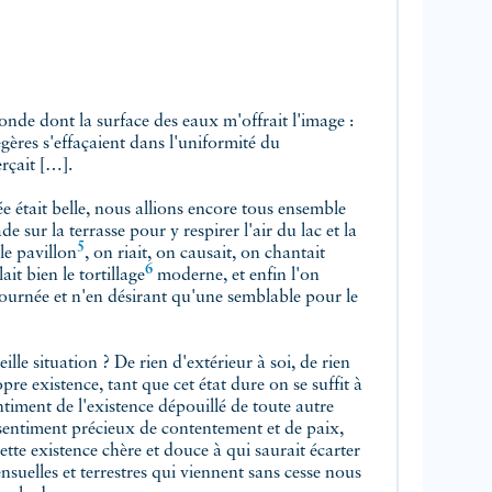
monde dont la surface des eaux m'offrait l'image :
gères s'effaçaient dans l'uniformité du
rçait […].
e était belle, nous allions encore tous ensemble
 sur la terrasse pour y respirer l'air du lac et la
5
 le
pavillon
, on riait, on causait, on chantait
6
ait bien le
tortillage
moderne, et enfin l'on
 journée et n'en désirant qu'une semblable pour le
lle situation ? De rien d'extérieur à soi, de rien
re existence, tant que cet état dure on se suffit à
iment de l'existence dépouillé de toute autre
 sentiment précieux de contentement et de paix,
cette existence chère et douce à qui saurait écarter
ensuelles et terrestres qui viennent sans cesse nous