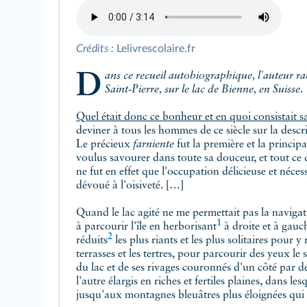
Crédits :
Lelivrescolaire.fr
Dans ce recueil autobiographique, l'auteur raconte son séjour sur l'ile de
Saint‑Pierre, sur le lac de Bienne, en Suisse.
Quel était donc ce bonheur et en quoi consistait s
deviner à tous les hommes de ce siècle sur la descri
Le précieux
farniente
fut la première et la principa
voulus savourer dans toute sa douceur, et tout ce 
ne fut en effet que l'occupation délicieuse et néce
dévoué à l'oisiveté. […]
Quand le lac agité ne me permettait pas la navigat
1
à parcourir l'île en
herborisant
à droite et à gauc
2
réduits
les plus riants et les plus solitaires pour y
terrasses et les tertres, pour parcourir des yeux le
du lac et de ses rivages couronnés d'un côté par 
l'autre élargis en riches et fertiles plaines, dans les
jusqu'aux montagnes bleuâtres plus éloignées qui