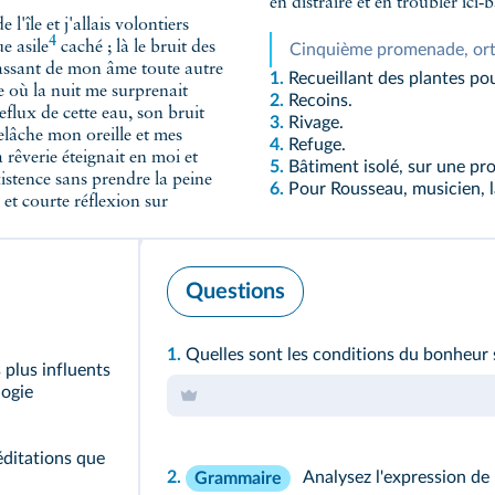
en distraire et en troubler ici‑
'île et j'allais volontiers
4
ue
asile
caché ; là le bruit des
Cinquième promenade, or
chassant de mon âme toute autre
1.
Recueillant des plantes pou
e où la nuit me surprenait
2.
Recoins.
eflux de cette eau, son bruit
3.
Rivage.
elâche mon oreille et mes
4.
Refuge.
rêverie éteignait en moi et
5.
Bâtiment isolé, sur une pr
xistence sans prendre la peine
6.
Pour Rousseau, musicien, la
 et courte réflexion sur
Questions
1.
Quelles sont les conditions du bonheur
 plus influents
logie
éditations que
2.
Analysez l'expression de 
Grammaire