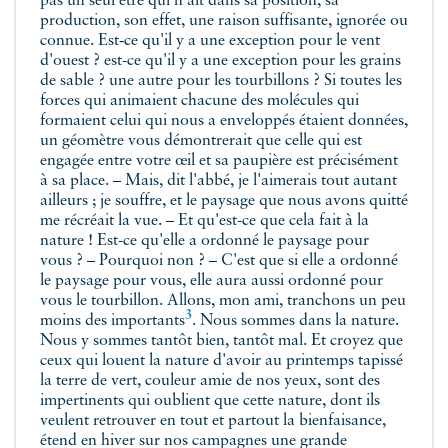
pas un seul être qui n'ait dans sa position, sa
production, son effet, une raison suffisante, ignorée ou
connue. Est‑ce qu'il y a une exception pour le vent
d'ouest ? est-ce qu'il y a une exception pour les grains
de sable ? une autre pour les tourbillons ? Si toutes les
forces qui animaient chacune des molécules qui
formaient celui qui nous a enveloppés étaient données,
un géomètre vous démontrerait que celle qui est
engagée entre votre œil et sa paupière est précisément
à sa place. – Mais, dit l'abbé, je l'aimerais tout autant
ailleurs ; je souffre, et le paysage que nous avons quitté
me récréait la vue. – Et qu'est-ce que cela fait à la
nature ! Est-ce qu'elle a ordonné le paysage pour
vous ? – Pourquoi non ? – C'est que si elle a ordonné
le paysage pour vous, elle aura aussi ordonné pour
vous le tourbillon. Allons, mon ami,
tranchons un peu
3
moins des importants
. Nous sommes dans la nature.
Nous y sommes tantôt bien, tantôt mal. Et croyez que
ceux qui louent la nature d'avoir au printemps tapissé
la terre de vert, couleur amie de nos yeux, sont des
impertinents qui oublient que cette nature, dont ils
veulent retrouver en tout et partout la bienfaisance,
étend en hiver sur nos campagnes une grande