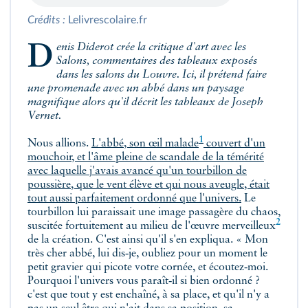
Crédits :
Lelivrescolaire.fr
Denis Diderot crée la critique d'art avec les
Salons
, commentaires des tableaux exposés
dans les salons du Louvre. Ici, il prétend faire
une promenade avec un abbé dans un paysage
magnifique alors qu'il décrit les tableaux de Joseph
Vernet.
1
Nous allions.
L'abbé,
son œil malade
couvert d'un
mouchoir, et l'âme pleine de scandale de la témérité
avec laquelle j'avais avancé qu'un tourbillon de
poussière, que le vent élève et qui nous aveugle, était
tout aussi parfaitement ordonné que l'univers.
Le
tourbillon lui paraissait une image passagère du chaos,
2
suscitée fortuitement au milieu de
l'œuvre merveilleux
de la création. C'est ainsi qu'il s'en expliqua. « Mon
très cher abbé, lui dis‑je, oubliez pour un moment le
petit gravier qui picote votre cornée, et écoutez‑moi.
Pourquoi l'univers vous paraît‑il si bien ordonné ?
c'est que tout y est enchaîné, à sa place, et qu'il n'y a