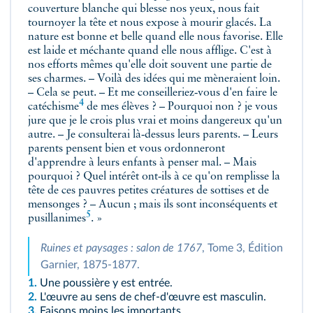
couverture blanche qui blesse nos yeux, nous fait
tournoyer la tête et nous expose à mourir glacés. La
nature est bonne et belle quand elle nous favorise. Elle
est laide et méchante quand elle nous afflige. C'est à
nos efforts mêmes qu'elle doit souvent une partie de
ses charmes. – Voilà des idées qui me mèneraient loin.
– Cela se peut. – Et me conseilleriez‑vous d'en faire le
4
catéchisme
de mes élèves ? – Pourquoi non ? je vous
jure que je le crois plus vrai et moins dangereux qu'un
autre. – Je consulterai là‑dessus leurs parents. – Leurs
parents pensent bien et vous ordonneront
d'apprendre à leurs enfants à penser mal. – Mais
pourquoi ? Quel intérêt ont‑ils à ce qu'on remplisse la
tête de ces pauvres petites créatures de sottises et de
mensonges ? – Aucun ; mais ils sont inconséquents et
5
pusillanimes
. »
Ruines et paysages : salon de 1767
, Tome 3, Édition
Garnier, 1875‑1877.
1.
Une poussière y est entrée.
2.
L'œuvre au sens de chef‑d'œuvre est masculin.
3.
Faisons moins les importants.