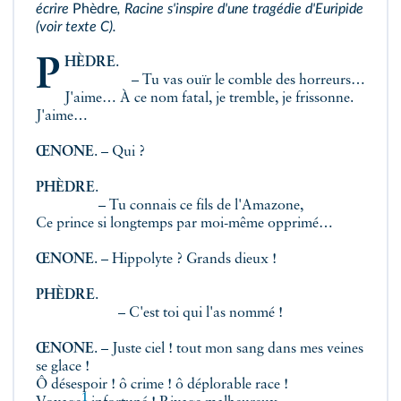
écrire
Phèdre
, Racine s'inspire d'une tragédie d'Euripide
(voir
texte C
).
PHÈDRE
.
– Tu vas ouïr le comble des horreurs…
J'aime… À ce nom fatal, je tremble, je frissonne.
J'aime…
ŒNONE
.
– Qui ?
PHÈDRE
.
– Tu connais ce fils de l'Amazone,
Ce prince si longtemps par moi-même opprimé…
ŒNONE
.
– Hippolyte ? Grands dieux !
PHÈDRE
.
– C'est toi qui l'as nommé !
ŒNONE
.
– Juste ciel ! tout mon sang dans mes veines
se glace !
Ô désespoir ! ô crime ! ô déplorable race !
1