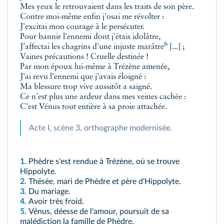
Mes yeux le retrouvaient dans les traits de son père.
Contre moi-même enfin j'osai me révolter :
J'excitai mon courage à le persécuter.
Pour bannir l'ennemi dont j'étais idolâtre,
6
J'affectai les chagrins d'une injuste
marâtre
[...] ;
Vaines précautions ! Cruelle destinée !
Par mon époux lui-même à Trézène amenée,
J'ai revu l'ennemi que j'avais éloigné :
Ma blessure trop vive aussitôt a saigné.
Ce n'est plus une ardeur dans mes veines cachée :
C'est Vénus tout entière à sa proie attachée.
Acte I, scène 3, orthographe modernisée.
1.
Phèdre s'est rendue à Trézène, où se trouve
Hippolyte.
2.
Thésée, mari de Phèdre et père d'Hippolyte.
3.
Du mariage.
4.
Avoir très froid.
5.
Vénus, déesse de l'amour, poursuit de sa
malédiction la famille de Phèdre.