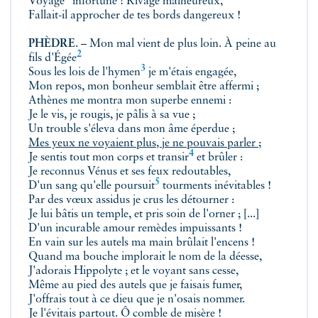
Voyage
infortuné ! Rivage malheureux,
Fallait-il approcher de tes bords dangereux !
PHÈDRE
.
– Mon mal vient de plus loin. À peine au
2
fils d'Égée
3
Sous les lois de l'
hymen
je m'étais engagée,
Mon repos, mon bonheur semblait être affermi ;
Athènes me montra mon superbe ennemi :
Je le vis, je rougis, je pâlis à sa vue ;
Un trouble s'éleva dans mon âme éperdue ;
Mes yeux ne voyaient plus, je ne pouvais parler ;
4
Je sentis tout mon corps et
transir
et brûler :
Je reconnus Vénus et ses feux redoutables,
5
D'un sang qu'elle
poursuit
tourments inévitables !
Par des vœux assidus je crus les détourner :
Je lui bâtis un temple, et pris soin de l'orner ; [...]
D'un incurable amour remèdes impuissants !
En vain sur les autels ma main brûlait l'encens !
Quand ma bouche implorait le nom de la déesse,
J'adorais Hippolyte ; et le voyant sans cesse,
Même au pied des autels que je faisais fumer,
J'offrais tout à ce dieu que je n'osais nommer.
Je l'évitais partout. Ô comble de misère !