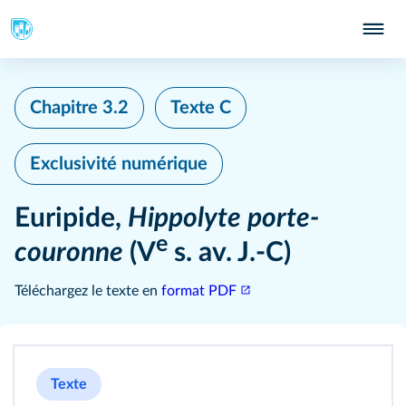
Chapitre 3.2
Texte C
Exclusivité numérique
Euripide,
Hippolyte porte-
e
couronne
(V
s. av. J.-C)
Téléchargez le texte en
format PDF
Texte