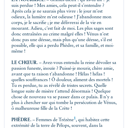
LA NOURRICE
.
– Grands dieux ! qu'as-tu dit ? Je
suis perdue ! Mes amies, cela peut-il s'entendre ?
Après cela je ne saurais plus vivre : le jour m'est
odieux, la lumière m'est odieuse ! J'abandonne mon
corps, je le sacrifie ; je me délivrerai de la vie en
mourant. Adieu, c'est fait de moi. Les plus sages sont
donc entraînées au crime malgré elles ! Vénus n'est
donc pas une déesse, mais plus qu'une déesse, s'il est
possible, elle qui a perdu Phèdre, et sa famille, et moi-
même !
LE CHŒUR
.
– Avez-vous entendu la reine dévoiler sa
passion funeste, inouïe ? Puissé-je mourir, chère amie,
avant que ta raison t'abandonne ! Hélas ! hélas !
quelles souffrances ! Ô douleur, aliment des mortels !
Tu es perdue, tu as révélé de tristes secrets. Quelle
longue suite de misère t'attend désormais ! Quelque
chose de nouveau va se passer dans ce palais. Il n'y a
plus à chercher sur qui tombe la persécution de Vénus,
ô malheureuse fille de la Crète !
1
PHÈDRE
.
– Femmes de
Trézène
, qui habitez cette
extrémité de la terre de Pélops, souvent, dans la