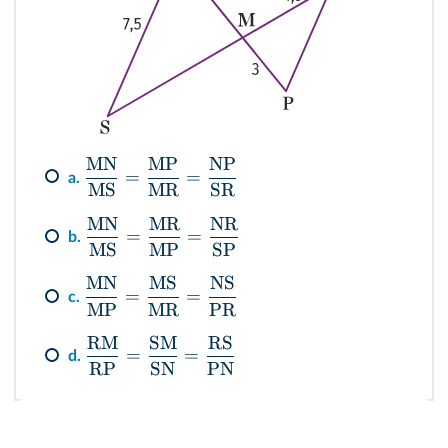
MN
MP
NP
=
=
a.
MS
MR
SR
MN
MR
NR
=
=
b.
MS
MP
SP
MN
MS
NS
=
=
c.
MP
MR
PR
RM
SM
RS
=
=
d.
RP
SN
PN