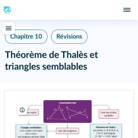
Chapitre 10
Révisions
Théorème de Thalès et
triangles semblables
Lelivrescolaire.fr