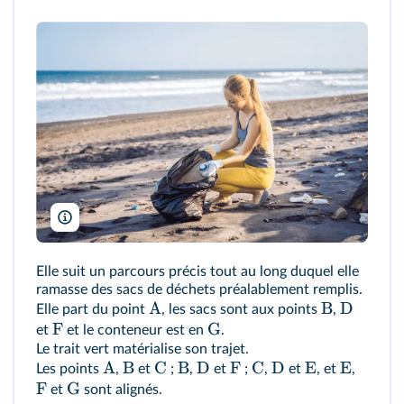
Elizaveta Galitckaia/Shutterstock
Elle suit un parcours précis tout au long duquel elle
ramasse des sacs de déchets préalablement remplis.
A
B
D
Elle part du point
, les sacs sont aux points
,
F
G
et
et le conteneur est en
.
Le trait vert matérialise son trajet.
A
B
C
B
D
F
C
D
E
E
Les points
,
et
;
,
et
;
,
et
, et
,
F
G
et
sont alignés.