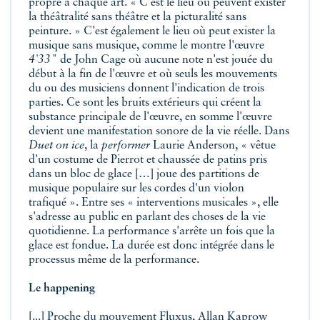
propre à chaque art. « C'est le lieu où peuvent exister
la théâtralité sans théâtre et la picturalité sans
peinture. » C'est également le lieu où peut exister la
musique sans musique, comme le montre l'œuvre
4'33"
de John Cage où aucune note n'est jouée du
début à la fin de l'œuvre et où seuls les mouvements
du ou des musiciens donnent l'indication de trois
parties. Ce sont les bruits extérieurs qui créent la
substance principale de l'œuvre, en somme l'œuvre
devient une manifestation sonore de la vie réelle. Dans
Duet on ice
, la
performer
Laurie Anderson, « vêtue
d'un costume de Pierrot et chaussée de patins pris
dans un bloc de glace […] joue des partitions de
musique populaire sur les cordes d'un violon
trafiqué ». Entre ses « interventions musicales », elle
s'adresse au public en parlant des choses de la vie
quotidienne. La performance s'arrête un fois que la
glace est fondue. La durée est donc intégrée dans le
processus même de la performance.
Le happening
[...] Proche du mouvement Fluxus, Allan Kaprow