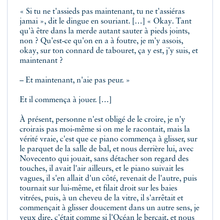
« Si tu ne t'assieds pas maintenant, tu ne t'assiéras
jamai », dit le dingue en souriant. […] « Okay. Tant
qu'à être dans la merde autant sauter à pieds joints,
non ? Qu'est‑ce qu'on en a à foutre, je m'y assois,
okay, sur ton connard de tabouret, ça y est, j'y suis, et
maintenant ?
– Et maintenant, n'aie pas peur. »
Et il commença à jouer. […]
À présent, personne n'est obligé de le croire, je n'y
croirais pas moi‑même si on me le racontait, mais la
vérité vraie, c'est que ce piano commença à glisser, sur
le parquet de la salle de bal, et nous derrière lui, avec
Novecento qui jouait, sans détacher son regard des
touches, il avait l'air ailleurs, et le piano suivait les
vagues, il s'en allait d'un côté, revenait de l'autre, puis
tournait sur lui‑même, et filait droit sur les baies
vitrées, puis, à un cheveu de la vitre, il s'arrêtait et
commençait à glisser doucement dans un autre sens, je
veux dire, c'était comme si l'Océan le berçait, et nous