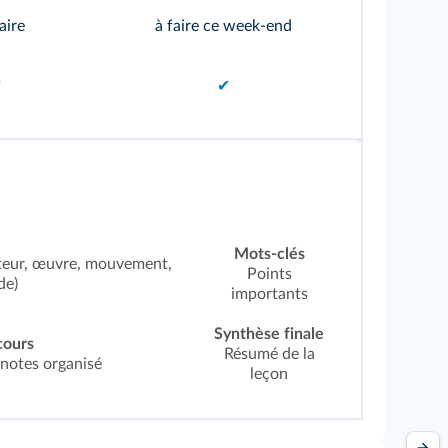
aire
à faire ce week‑end
✔
✔
Mots‑clés
auteur, œuvre, mouvement,
Points
de)
importants
Synthèse finale
cours
Résumé de la
 notes organisé
leçon