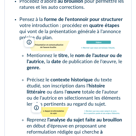
Procédez d'abord
au brouillon
pour permettre les
ratures et les auto corrections.
Pensez à la
forme de l'entonnoir pour structurer
votre introduction : procédez en
quatre étapes
qui vont de la présentation générale à l'annonce
précise du plan.
Lelivrescolaire.fr
Mentionnez le
titre,
le
nom de l'auteur ou de
l'autrice,
la
date
de publication de l'œuvre, le
genre.
Précisez le
contexte historique
du texte
étudié, son inscription dans l'
histoire
littéraire
ou dans l'
œuvre
totale de l'auteur
ou de l'autrice en sélectionnant les éléments
les plus pertinents au regard du sujet.
Lelivrescolaire.fr
Reprenez
l'analyse du sujet faite au brouillon
en début d'épreuve en proposant une
reformulation rédigée qui cherche
à