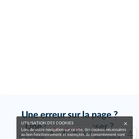
Une erreur sur la page ?
UTILISATION DES COOKIES
Une idée à proposer ?
Lors de votre navigation sur ce site, des cookies nécessaires
au bon fonctionnement et exemptés de consentement sont
Nos manuels sont collaboratifs, n'hésitez pas à