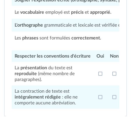
Soigner l'expression écrite (orthographe, syntaxe, ponct
Le
vocabulaire
employé est
précis
et
approprié.
L'orthographe
grammaticale et lexicale est vérifiée et
exa
Les
phrases
sont formulées
correctement.
Respecter les conventions d'écriture
Oui
Non
La
présentation
du texte est
reproduite
(même nombre de
paragraphes).
La contraction de texte est
intégralement rédigée
: elle ne
comporte aucune abréviation.