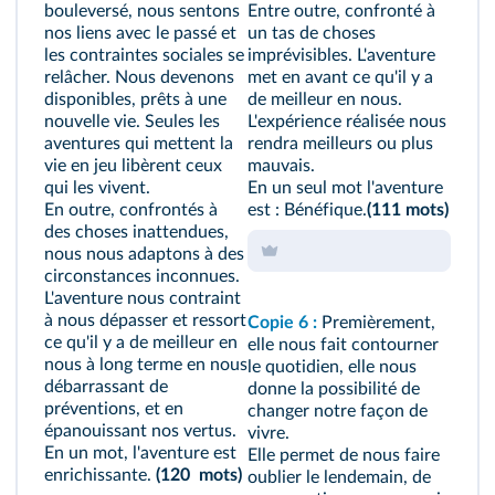
bouleversé, nous sentons
Entre outre, confronté à
nos liens avec le passé et
un tas de choses
les contraintes sociales se
imprévisibles. L'aventure
relâcher. Nous devenons
met en avant ce qu'il y a
disponibles, prêts à une
de meilleur en nous.
nouvelle vie. Seules les
L'expérience réalisée nous
aventures qui mettent la
rendra meilleurs ou plus
vie en jeu libèrent ceux
mauvais.
qui les vivent.
En un seul mot l'aventure
En outre, confrontés à
est : Bénéfique.
(111 mots)
des choses inattendues,
nous nous adaptons à des
circonstances inconnues.
L'aventure nous contraint
à nous dépasser et ressort
Copie 6 :
Premièrement,
ce qu'il y a de meilleur en
elle nous fait contourner
nous à long terme en nous
le quotidien, elle nous
débarrassant de
donne la possibilité de
préventions, et en
changer notre façon de
épanouissant nos vertus.
vivre.
En un mot, l'aventure est
Elle permet de nous faire
enrichissante.
(120 mots)
oublier le lendemain, de