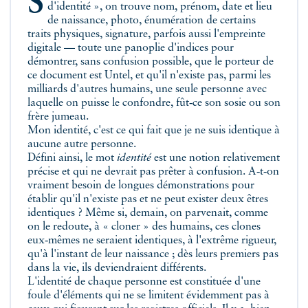
Sur ce qu'il est convenu d'appeler « une pièce
d'identité », on trouve nom, prénom, date et lieu
de naissance, photo, énumération de certains
traits physiques, signature, parfois aussi l'empreinte
digitale — toute une panoplie d'indices pour
démontrer, sans confusion possible, que le porteur de
ce document est Untel, et qu'il n'existe pas, parmi les
milliards d'autres humains, une seule personne avec
laquelle on puisse le confondre, fût‑ce son sosie ou son
frère jumeau.
Mon identité, c'est ce qui fait que je ne suis identique à
aucune autre personne.
Défini ainsi, le mot
identité
est une notion relativement
précise et qui ne devrait pas prêter à confusion. A‑t‑on
vraiment besoin de longues démonstrations pour
établir qu'il n'existe pas et ne peut exister deux êtres
identiques ? Même si, demain, on parvenait, comme
on le redoute, à « cloner » des humains, ces clones
eux‑mêmes ne seraient identiques, à l'extrême rigueur,
qu'à l'instant de leur naissance ; dès leurs premiers pas
dans la vie, ils deviendraient différents.
L'identité de chaque personne est constituée d'une
foule d'éléments qui ne se limitent évidemment pas à