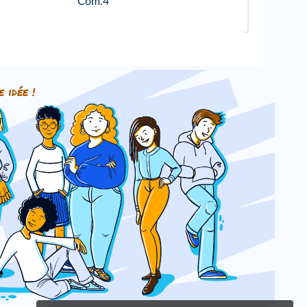
Com.4
e idée !