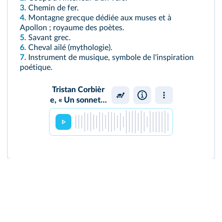
3.
Chemin de fer.
4.
Montagne grecque dédiée aux muses et à
Apollon ; royaume des poètes.
5.
Savant grec.
6.
Cheval ailé (mythologie).
7.
Instrument de musique, symbole de l'inspiration
poétique.
Tristan Corbièr
Christian Gazeau / Lelivresc
e, « Un sonnet a
vec la manière d
e s'en servir »,
L
es Amours jaune
s
, 1873.