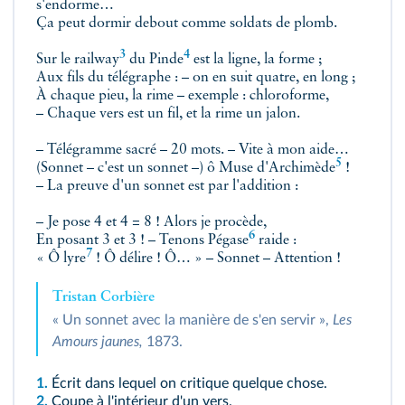
s'endorme…
Ça peut dormir debout comme soldats de plomb.
3
4
Sur le
railway
du
Pinde
est la ligne, la forme ;
Aux fils du télégraphe : – on en suit quatre, en long ;
À chaque pieu, la rime – exemple : chloroforme,
– Chaque vers est un fil, et la rime un jalon.
– Télégramme sacré – 20 mots. – Vite à mon aide…
5
(Sonnet – c'est un sonnet –) ô Muse d'
Archimède
!
– La preuve d'un sonnet est par l'addition :
– Je pose 4 et 4 = 8 ! Alors je procède,
6
En posant 3 et 3 ! – Tenons
Pégase
raide :
7
« Ô
lyre
! Ô délire ! Ô… » – Sonnet – Attention !
Tristan Corbière
« Un sonnet avec la manière de s'en servir »,
Les
Amours jaunes,
1873.
1.
Écrit dans lequel on critique quelque chose.
2.
Coupe à l'intérieur d'un vers.