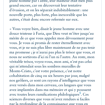
jeune homme par l'abbé, leur malheur était bien plus
grand encore, car on découvrait leur tentative
d'évasion, et on les séparait indubitablement : une
nouvelle porte, plus forte, plus inexorable que les
autres, s'était donc encore refermée sur eux.
« Vous voyez bien, disait le jeune homme avec une
douce tristesse à Faria, que Dieu veut m'ôter jusqu'au
mérite de ce que vous appelez mon dévouement pour
vous. Je vous ai promis de rester éternellement avec
vous, et je ne suis plus libre maintenant de ne pas tenir
ma promesse ; je n'aurai pas plus le trésor que vous, et
nous ne sortirons d'ici ni l'un ni l'autre. Au reste, mon
véritable trésor, voyez‑vous, mon ami, n'est pas celui
qui m'attendait sous les sombres murailles de
Monte‑Cristo, c'est votre présence, c'est notre
cohabitation de cinq ou six heures par jour, malgré
nos geôliers, ce sont ces rayons d'intelligence que vous
avez versés dans mon cerveau, ces langues que vous
avez implantées dans ma mémoire et qui y poussent
5
avec toutes leurs ramifications
philologiques
. Ces
sciences diverses que vous m'avez rendues si faciles
par la profondeur de la connaissance que vous en