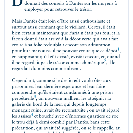
Dantès faisait le plan de l'île à Faria, et Faria
donnait des conseils à Dantès sur les moyens à
employer pour retrouver le trésor.
Mais Dantès était loin d'être aussi enthousiaste et
surtout aussi confiant que le vieillard. Certes, il était
bien certain maintenant que Faria n'était pas fou, et la
façon dont il était arrivé à la découverte qui avait fait
croire à sa folie redoublait encore son admiration
1
pour lui ; mais aussi il ne pouvait croire que ce
dépôt
,
en supposant qu'il eût existé, existât encore, et, quand
2
il ne regardait pas le trésor comme
chimérique
, il le
regardait du moins comme absent.
Cependant, comme si le destin eût voulu ôter aux
prisonniers leur dernière espérance et leur faire
comprendre qu'ils étaient condamnés à une prison
3
perpétuelle
, un nouveau malheur les atteignit : la
galerie du bord de la mer, qui depuis longtemps
menaçait ruine, avait été reconstruite ; on avait réparé
4
les
assises
et bouché avec d'énormes quartiers de roc
le trou déjà à demi comblé par Dantès. Sans cette
précaution, qui avait été suggérée, on se le rappelle, au