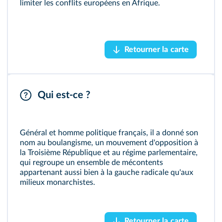
limiter les conflits européens en Afrique.
Fæ/Wikimedia
Retourner la carte
Retourner la carte
Georges Boulanger (1837‑1891)
Qui est‑ce ?
Général et homme politique français, il a donné son
nom au boulangisme, un mouvement d'opposition à
la Troisième République et au régime parlementaire,
qui regroupe un ensemble de mécontents
appartenant aussi bien à la gauche radicale qu'aux
milieux monarchistes.
Adam Cuerden/Wikimedia
Retourner la carte
Retourner la carte