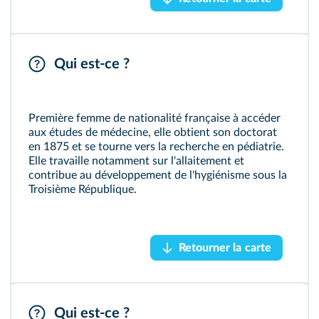
Madeleine Brès (1842‑1921)
Qui est‑ce ?
Première femme de nationalité française à accéder
aux études de médecine, elle obtient son doctorat
en 1875 et se tourne vers la recherche en pédiatrie.
Elle travaille notamment sur l'allaitement et
contribue au développement de l'hygiénisme sous la
Troisième République.
Madelgarius/Wikimedia
Retourner la carte
Retourner la carte
Georges Clemenceau (1841‑1929)
Qui est‑ce ?