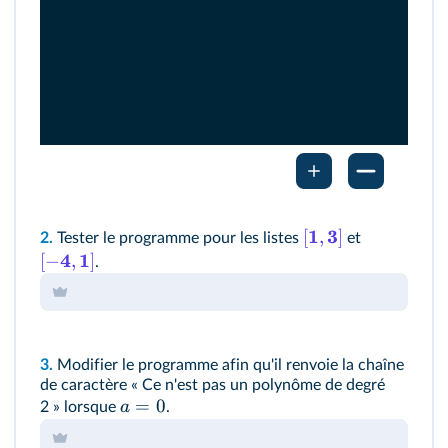
1
3
[
,
]
2.
Tester le programme pour les listes
et
4
1
[
−
,
]
.
3.
Modifier le programme afin qu'il renvoie la chaîne
de caractère « Ce n'est pas un polynôme de degré
=
0
a
2 » lorsque
.