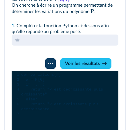
On cherche à écrire un programme permettant de
P
déterminer les variations du polynôme
.
1.
Compléter la fonction Python ci‑dessous afin
qu'elle réponde au problème posé.
Console
Voir les résultats
Python
1
def
variations
(
P
):
2
a
=
P
[
0
]
3
if
...
 :
4
return
"P est décroissante puis 
croissante"
5
else
:
6
return
"P est croissante puis 
décroissante"
7