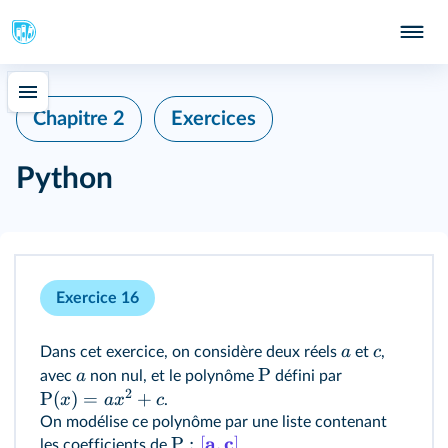
Chapitre 2
Exercices
Python
Exercice 16
a
c
Dans cet exercice, on considère deux réels
et
,
P
a
avec
non nul, et le polynôme
défini par
2
P
(
)
=
+
x
a
x
c
.
On modélise ce polynôme par une liste contenant
a
c
P
:
[
,
]
les coefficients de
.