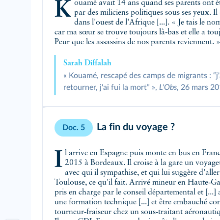
Kouamé avait 14 ans quand ses parents ont été assassinés
par des miliciens politiques sous ses yeux. Il
dans l'ouest de l'Afrique [...]. « Je tais le 
car ma sœur se trouve toujours là‑bas et elle a tou
Peur que les assassins de nos parents reviennent. 
Sarah Diffalah
« Kouamé, rescapé des camps de migrants : “j'
retourner, j'ai fui la mort” »,
L'Obs
, 26 mars 20
La fin du voyage ?
Doc. 5
Il arrive en Espagne puis monte en bus en France fin avril
2015 à Bordeaux. Il croise à la gare un voyage
avec qui il sympathise, et qui lui suggère d'aller
Toulouse, ce qu'il fait. Arrivé mineur en Haute‑Gar
pris en charge par le conseil départemental et [...] 
une formation technique [...] et être embauché c
tourneur‑fraiseur chez un sous‑traitant aéronautiq