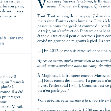
Vous avez traversé le Ghana, le Burkina Faso, le Niger, la Libye, l'Algérie, le Maroc,
 a fui son pays,
avant d'arriver en Espagne. Qu'est‑ce qu
nom de mon pays
jours peur.
Tout. Tout au long de ce voyage, j'ai vu des 
»
maltraiter d'autres êtres humains. J'étais à l
passeurs nous chargeaient comme du bétail d
le trajet, on s'arrête et on l'enterre dans le
étape du trajet qui peut durer trois jours 
ai fui sans me
croisé un groupe de migrants à pied. Ils errai
18.
[...] En 2012, je me suis retrouvé dans une pr
Après ce camp, après avoir vécu le racisme à 
aussi, vous atterrissez dans un camp de migra
À Maghnia, à la frontière entre le Maroc et l
[...] Nous étions des milliers. Tu parles à n
ur, un Français,
« c'est l'enfer total ! » [...]. Comment est‑ce
 plutôt à
on n'en parle pas ?
onne, il a été
a pu intégrer
Vous avez survécu ensuite à la traversée en
omme
ue, au Mirail.
Les passeurs nous ont pris 1 200 euros chac