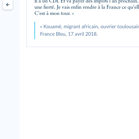
Il a un CDI. Et va payer des impôts l'an prochain. [
une fierté. Je vais enfin rendre à la France ce qu'e
C'est à mon tour. »
« Kouamé, migrant africain, ouvrier toulousain
France Bleu, 17 avril 2018.