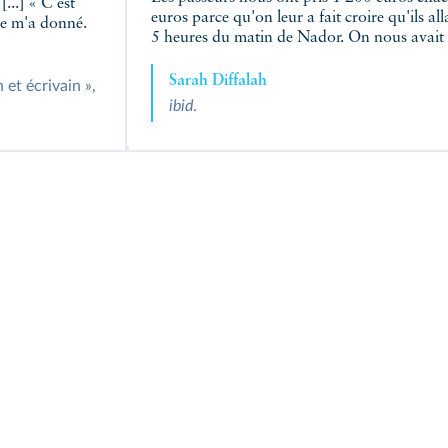
...] « C'est
euros parce qu'on leur a fait croire qu'ils a
lle m'a donné.
5 heures du matin de Nador. On nous avait 
Sarah Diffalah
 et écrivain »,
ibid
.