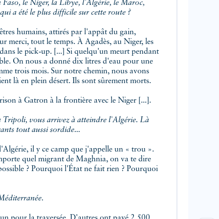
i a été le plus difficile sur cette route ?
êtres humains, attirés par l'appât du gain,
eur merci, tout le temps. À Agadès, au Niger, les
ans le pick‑up. [...] Si quelqu'un meurt pendant
 sable. On nous a donné dix litres d'eau pour une
comme trois mois. Sur notre chemin, nous avons
ent là en plein désert. Ils sont sûrement morts.
ison à Gatron à la frontière avec le Niger [...].
Tripoli, vous arrivez à atteindre l'Algérie. Là
nts tout aussi sordide...
'Algérie, il y ce camp que j'appelle un « trou ».
'importe quel migrant de Maghnia, on va te dire
 possible ? Pourquoi l'État ne fait rien ? Pourquoi
 Méditerranée.
un pour la traversée. D'autres ont payé 2 500