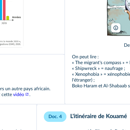
Brand
De
On peut lire :
« The migrant's compass » = 
« Shipwreck » = naufrage ;
« Xenophobia » = xénophobie (
l'étranger) ;
Boko Haram et Al‑Shabaab so
rs un autre pays africain.
z cette
vidéo
.
L'itinéraire de Kouamé
Doc. 4