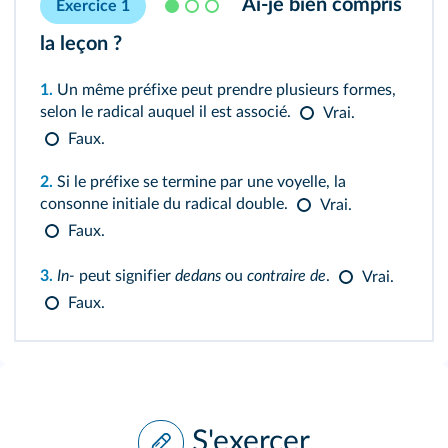
Ai‑je bien compris
Exercice 1
la leçon ?
1.
Un même préfixe peut prendre plusieurs formes,
selon le radical auquel il est associé.
Vrai.
Faux.
2.
Si le préfixe se termine par une voyelle, la
consonne initiale du radical double.
Vrai.
Faux.
3.
In‑
peut signifier
dedans
ou
contraire de
.
Vrai.
Faux.
S'exercer