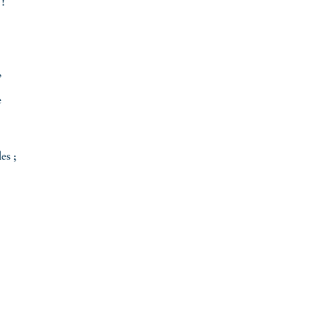
!
,
e
es ;