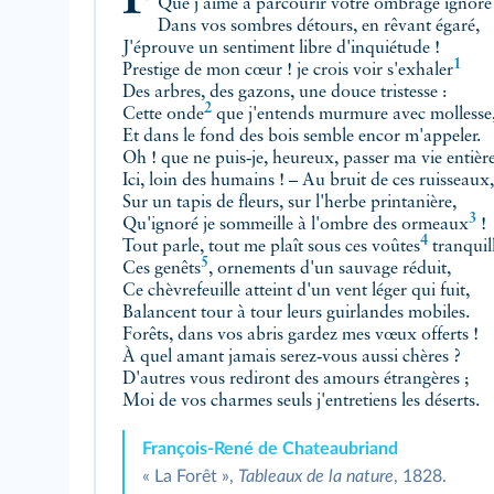
Que j'aime à parcourir votre ombrage ignoré 
Dans vos sombres détours, en rêvant égaré,
J'éprouve un sentiment libre d'inquiétude !
1
Prestige de mon cœur ! je crois voir
s'exhaler
Des arbres, des gazons, une douce tristesse :
2
Cette
onde
que j'entends murmure avec mollesse
Et dans le fond des bois semble encor m'appeler.
Oh ! que ne puis‑je, heureux, passer ma vie entièr
Ici, loin des humains ! – Au bruit de ces ruisseaux,
Sur un tapis de fleurs, sur l'herbe printanière,
3
Qu'ignoré je sommeille à l'ombre des
ormeaux
!
4
Tout parle, tout me plaît sous ces
voûtes
tranquill
5
Ces
genêts
, ornements d'un sauvage réduit,
Ce chèvrefeuille atteint d'un vent léger qui fuit,
Balancent tour à tour leurs guirlandes mobiles.
Forêts, dans vos abris gardez mes vœux offerts !
À quel amant jamais serez‑vous aussi chères ?
D'autres vous rediront des amours étrangères ;
Moi de vos charmes seuls j'entretiens les déserts.
François‑René de Chateaubriand
« La Forêt »,
Tableaux de la nature
, 1828.