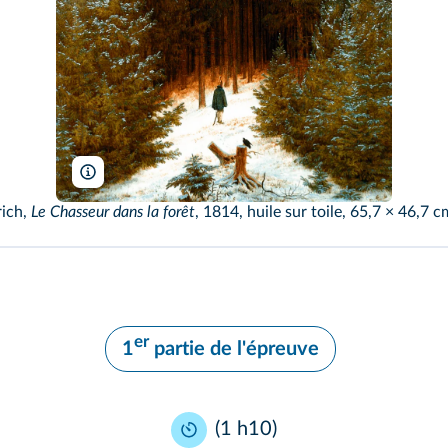
Bargain~commonswiki/Wikimedia
rich,
Le Chasseur dans la forêt
, 1814, huile sur toile, 65,7 × 46,7 c
er
1
partie de l'épreuve
(1 h10)