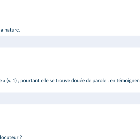
a nature.
use » (v. 1) ; pourtant elle se trouve douée de parole : en témoign
locuteur ?