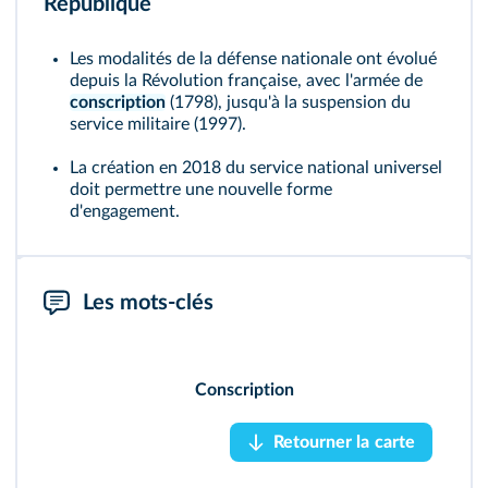
République
Les modalités de la défense nationale ont évolué
depuis la Révolution française, avec l'armée de
conscription
(1798), jusqu'à la suspension du
service militaire (1997).
La création en 2018 du service national universel
doit permettre une nouvelle forme
d'engagement.
Conscription
: recrutement d'une armée basée
Les mots‑clés
sur l'appel annuel d'une classe d'âge.
Conscription
Retourner la carte
Retourner la carte