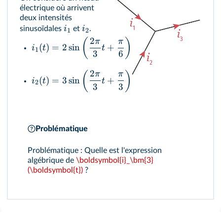
électrique où arrivent
deux intensités
i
i
sinusoïdales
et
.
1
2
2
(
)
π
π
(
)
=
2
sin
+
i
t
t
1
3
6
2
(
)
π
π
(
)
=
3
sin
+
i
t
t
2
3
3
Problématique
Problématique : Quelle est l'expression
algébrique de
\boldsymbol{i}_\bm{3}
(\boldsymbol{t})
?