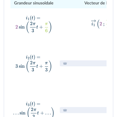
Grandeur sinusoïdale
Vecteur de Fresn
(
)
=
i
t
1
π
(
)
2
2
;
(
)
π
π
i
1
2
s
i
n
+
6
t
3
6
(
)
=
i
t
2
2
(
)
π
π
3
sin
+
t
3
3
(
)
=
i
t
3
2
(
)
π
…
sin
+
…
t
3