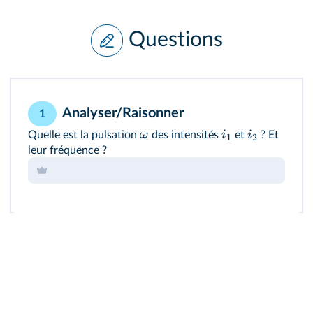
Questions
Analyser/Raisonner
1
ω
i
i
Quelle est la pulsation
des intensités
et
? Et
1
2
leur fréquence ?