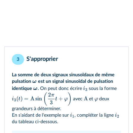
S'approprier
3
La somme de deux signaux sinusoïdaux de même
ω
pulsation
est un signal sinusoïdal de pulsation
ω
i
identique
.
On peut donc écrire
sous la forme
3
2
(
)
π
(
)
=
A
sin
+
A
i
t
t
φ
φ
avec
et
deux
3
3
grandeurs à déterminer.
i
i
En s'aidant de l'exemple sur
, compléter la ligne
1
2
du tableau ci‑dessous.