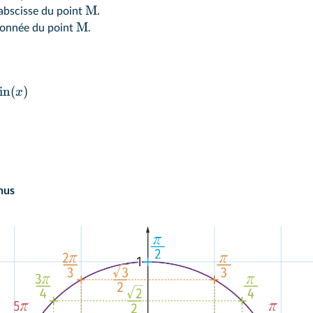
M
l᾽abscisse du point
.
M
rdonnée du point
.
in
(
)
x
nus