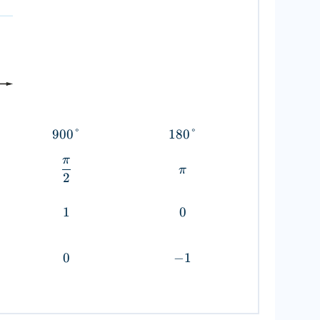
900°
180°
π
π
2
1
0
0
−
1