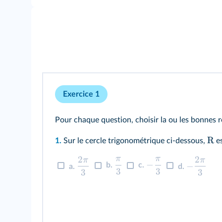
Exercice 1
Pour chaque question, choisir la ou les bonnes 
R
1.
Sur le cercle trigonométrique ci-dessous,
es
2
2
π
π
π
π
−
−
b.
c.
a.
d.
3
3
3
3