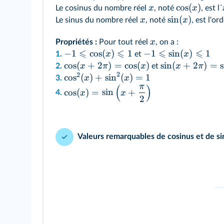
cos
(
)
x
x
Le cosinus du nombre réel
, noté
, est 
sin
(
)
x
x
Le sinus du nombre réel
, noté
, est l'o
x
Propriétés :
Pour tout réel
, on a :
⩽
⩽
⩽
⩽
−
1
cos
(
)
1
−
1
sin
(
)
1
x
x
1.
et
cos
(
+
2
)
=
cos
(
)
sin
(
+
2
)
=
s
x
π
x
x
π
2.
et
2
2
cos
(
)
+
sin
(
)
=
1
x
x
3.
π
(
)
cos
(
)
=
sin
+
x
x
4.
2
Valeurs remarquables de cosinus et de si