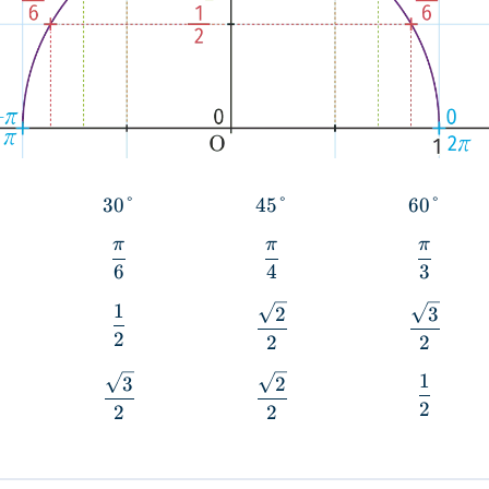
30°
45°
60°
π
π
π
6
4
3
1
2
3
2
2
2
1
3
2
2
2
2