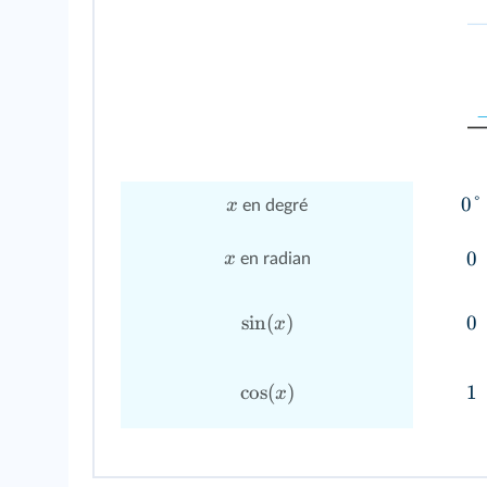
0°
x
en degré
0
x
en radian
sin
(
)
0
x
cos
(
)
1
x