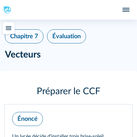
Chapitre 7
Évaluation
Vecteurs
Préparer le CCF
Énoncé
Un lycée décide d'installer trois brise-soleil