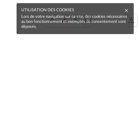
UTILISATION DES COOKIES
Lors de votre navigation sur ce site, des cookies nécessaires
au bon fonctionnement et exemptés de consentement sont
déposés.
Une erreur sur la page ?
Une idée à proposer ?
Nos manuels sont collaboratifs, n'hésitez pas à
nous en faire part.
Je contribue !