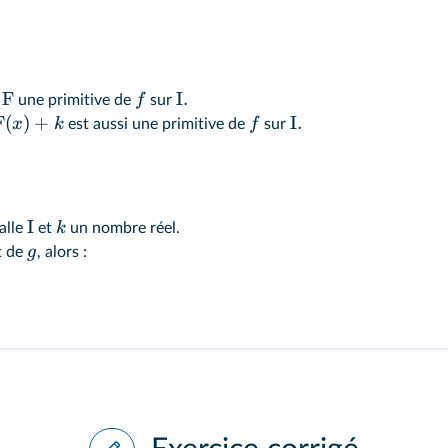
F
I.
f
t
une primitive de
sur
F
(
)
+
I.
x
k
f
est aussi une primitive de
sur
I
k
alle
et
un nombre réel.
g
t de
, alors :