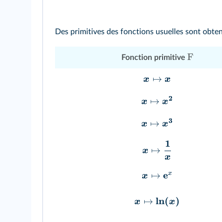
Des primitives des fonctions usuelles sont obten
F
Fonction primitive
↦
x
x
2
↦
x
x
3
↦
x
x
1
↦
x
x
e
x
↦
x
l
n
(
)
↦
x
x