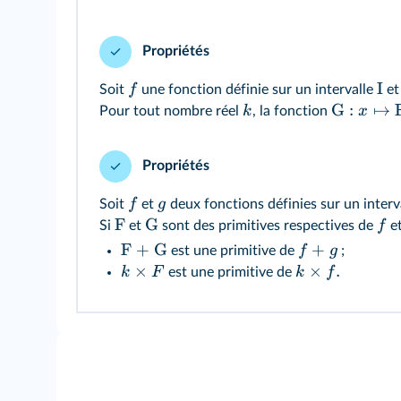
Propriétés
I
f
Soit
une fonction définie sur un intervalle
e
G
:
↦
k
x
Pour tout nombre réel
, la fonction
Propriétés
f
g
Soit
et
deux fonctions définies sur un interv
F
G
f
Si
et
sont des primitives respectives de
e
F + G
+
f
g
est une primitive de
;
×
×
.
k
F
k
f
est une primitive de