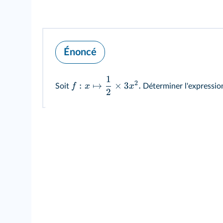
Énoncé
1
2
:
↦
×
3
.
f
x
x
Soit
Déterminer l'expression
2