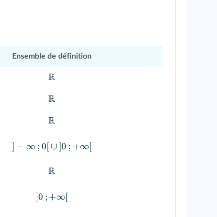
Ensemble de définition
R
R
R
]
−
∞
;
0
[
∪
]
0
;
+
∞
[
R
]
0
;
+
∞
[