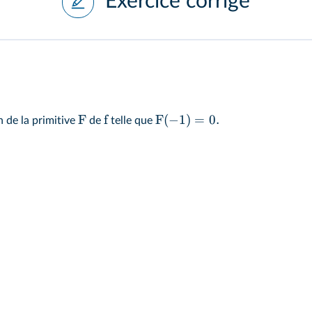
Exercice corrigé
F
f
F
(
−
1
)
=
0.
 de la primitive
de
telle que