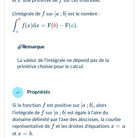
F
f
et
une primitive de
sur cet intervalle.
[
;
]
f
a
b
L'intégrale de
sur
est le nombre :
b
∫
(
)
d
=
F
(
)
−
F
(
)
.
f
x
x
b
a
a
Remarque
La valeur de l'intégrale ne dépend pas de la
primitive choisie pour le calcul.
Propriétés
[
;
]
,
f
a
b
Si la fonction
est positive sur
alors
[
;
]
f
a
b
l'intégrale de
sur
est égale à l'aire du
domaine délimité par l'axe des abscisses, la courbe
=
f
x
a
représentative de
et les droites d'équations
=
.
x
b
et