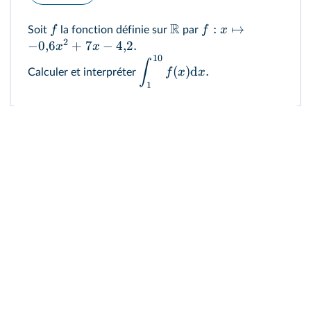
R
:
↦
f
f
x
Soit
la fonction définie sur
par
2
−
0
,
6
+
7
−
4
,
2.
x
x
10
∫
(
)
d
.
f
x
x
Calculer et interpréter
1