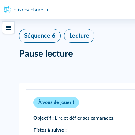
Séquence 6
Lecture
Pause lecture
À vous de jouer !
Objectif :
Lire et défier ses camarades.
Pistes à suivre :