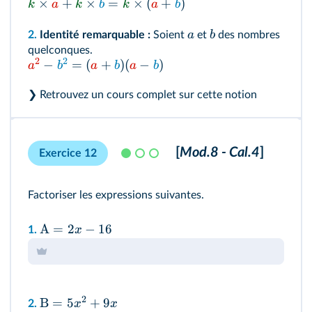
×
+
×
=
×
(
+
)
k
a
k
b
k
a
b
a
b
2.
Identité remarquable :
Soient
et
des nombres
quelconques.
2
2
−
=
(
+
)
(
−
)
a
b
a
b
a
b
❯ Retrouvez un
cours complet sur cette notion
[
Mod.8 - Cal.4
]
Exercice 12
Factoriser les expressions suivantes.
A
=
2
−
16
x
1.
2
B
=
5
+
9
x
x
2.