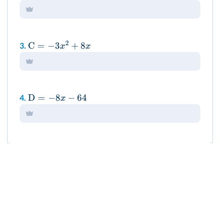
2
C
=
−
3
+
8
x
x
3.
D
=
−
8
−
64
x
4.