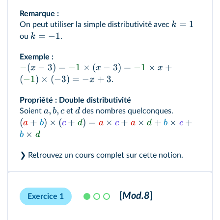
Remarque :
=
1
k
On peut utiliser la simple distributivitê avec
=
−
1
k
ou
.
Exemple :
−
(
−
3
)
=
−
1
×
(
−
3
)
=
−
1
×
+
x
x
x
(
−
1
)
×
(
−
3
)
=
−
+
3
x
.
Propriêté :
Double distributivité
,
,
a
b
c
d
Soient
et
des nombres quelconques.
(
+
)
×
(
+
)
=
×
+
×
+
×
+
a
b
c
d
a
c
a
d
b
c
×
b
d
❯ Retrouvez
un cours complet sur cette notion
.
[
Mod.8
]
Exercice 1