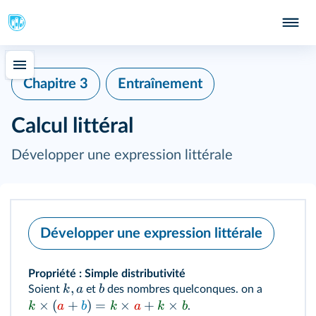
Chapitre 3
Entraînement
Calcul littéral
Développer une expression littérale
Développer une expression littérale
Propriété : Simple distributivité
,
k
a
b
Soient
et
des nombres quelconques. on a
×
(
+
)
=
×
+
×
k
a
b
k
a
k
b
.