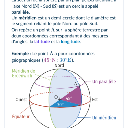
La section de la sphère par un plan perpendiculaire à
N
S
l'axe Nord (
) - Sud (
) est un cercle appelé
parallèle
.
Un
méridien
est un demi-cercle dont le diamètre est
le segment reliant le pôle Nord au pôle Sud.
A
On repère un point
sur la sphère terrestre par
deux coordonnées correspondant à des mesures
d'angles: la
latitude
et la
longitude
.
A
Exemple :
Le point
a pour coordonnées
∘
∘
(
4
5
N
;
3
0
E
)
géographiques
.