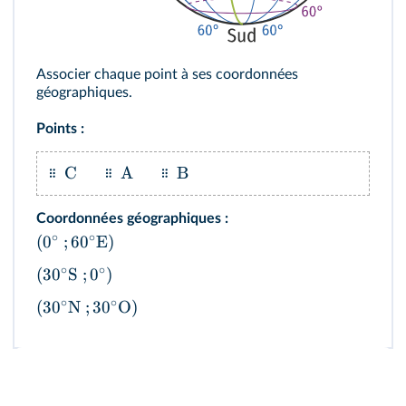
Associer chaque point à ses coordonnées
géographiques.
Points :
C
A
B
Coordonnées géographiques :
∘
∘
(
0
;
6
0
E
)
∘
∘
(
3
0
S
;
0
)
∘
∘
(
3
0
N
;
3
0
O
)